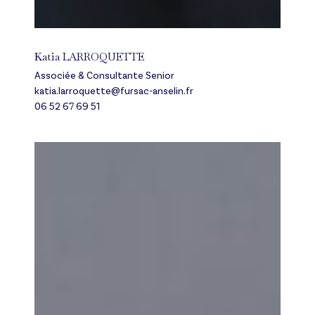
Katia
Katia LARROQUETTE
LARROQUETTE
Associée & Consultante Senior
katia.larroquette@fursac-anselin.fr
06 52 67 69 51
Hugues
ANSELIN