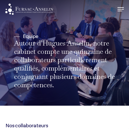
Skip
Men
to
Close
main
Menu
content
Equipe
Autour d’Hugues Anselin, notre
cabinet compte une quinzaine de
collaborateurs particulièrement
qualifiés, complémentaires et
conjuguant plusieurs domaines de
compétences.
Nos collaborateurs