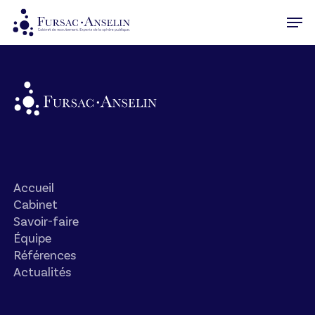
Skip
Men
to
Close
main
Menu
content
Accueil
Cabinet
Savoir-faire
Équipe
Références
Actualités