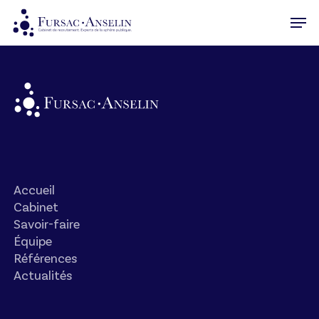
Skip
Men
to
Close
main
Menu
content
Accueil
Cabinet
Savoir-faire
Équipe
Références
Actualités