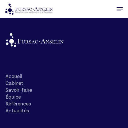
Skip
Men
to
Close
main
Menu
content
Accueil
Cabinet
Savoir-faire
Équipe
Références
Actualités