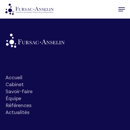
Skip
Men
to
Close
main
Menu
content
Accueil
Cabinet
Savoir-faire
Équipe
Références
Actualités