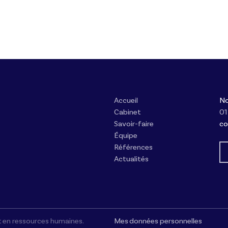
Accueil
No
Cabinet
01
Savoir-faire
co
Équipe
Références
Actualités
t en ressources humaines.
Mes données personnelles