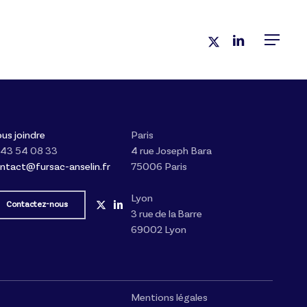
x-
linkedin
Menu
twitter
us joindre
Paris
 43 54 08 33
4 rue Joseph Bara
ntact@fursac-anselin.fr
75006 Paris
Lyon
Contactez-nous
3 rue de la Barre
69002 Lyon
Mentions légales