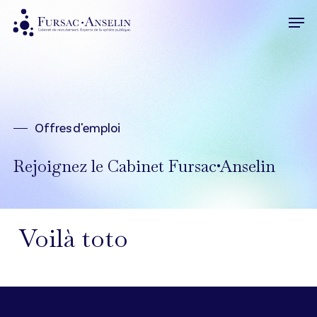
Skip
Men
to
Close
main
Menu
content
Offres d'emploi
Rejoignez le Cabinet Fursac•Anselin
Voilà toto