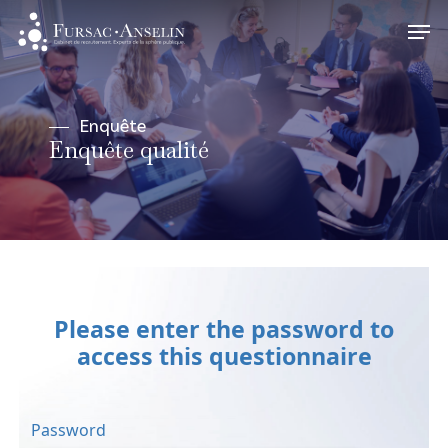
Skip
Men
to
Close
main
Menu
content
Enquête
Enquête qualité