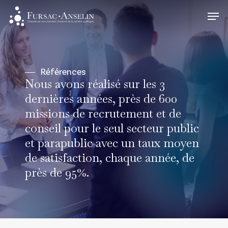
Skip
Men
to
Close
main
Menu
content
Références
Nous avons réalisé sur les 3
dernières années, près de 600
missions de recrutement et de
conseil pour le seul secteur public
et parapublic avec un taux moyen
de satisfaction, chaque année, de
près de 95%.