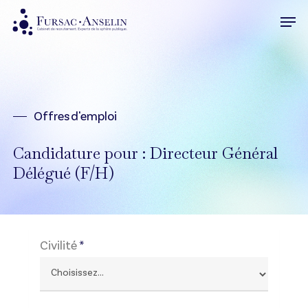
Skip
Men
to
Close
main
Menu
content
Offres d'emploi
Candidature pour : Directeur Général
Délégué (F/H)
Civilité
*