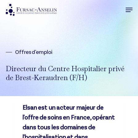
Skip
Men
to
Close
main
Menu
content
Offres d'emploi
Directeur du Centre Hospitalier privé
de Brest-Keraudren (F/H)
Elsan est un acteur majeur de
l'offre de soins en France, opérant
dans tous les domaines de
l'hospitalisation et dans