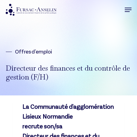
Skip
Men
to
Close
main
Menu
content
Offres d'emploi
Directeur des finances et du contrôle de
gestion (F/H)
La Communauté d'agglomération
Lisieux Normandie
recrute son/sa
Directeur des finances et du