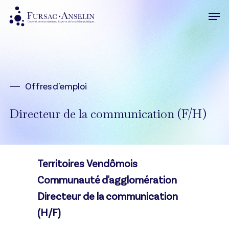
Skip
Men
to
Close
main
Menu
content
Offres d'emploi
Directeur de la communication (F/H)
Territoires Vendômois
Communauté d'agglomération
Directeur de la communication
(H/F)