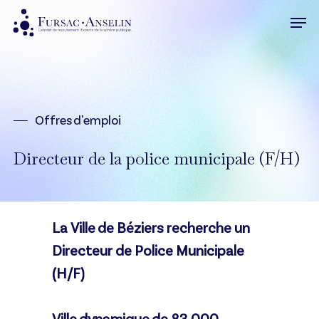
Skip
Men
to
Close
main
Menu
content
Offres d'emploi
Directeur de la police municipale (F/H)
La Ville de Béziers recherche un
Directeur de Police Municipale
(H/F)