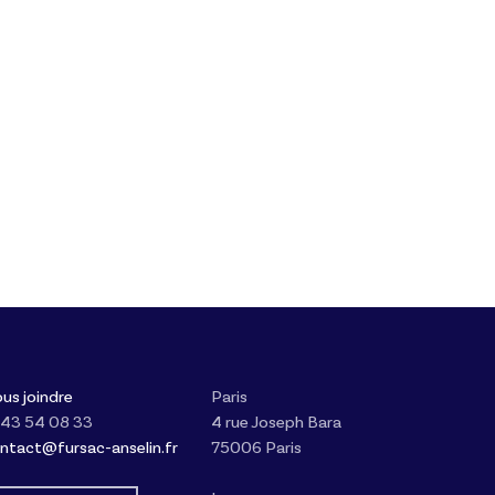
us joindre
Paris
 43 54 08 33
4 rue Joseph Bara
ntact@fursac-anselin.fr
75006 Paris