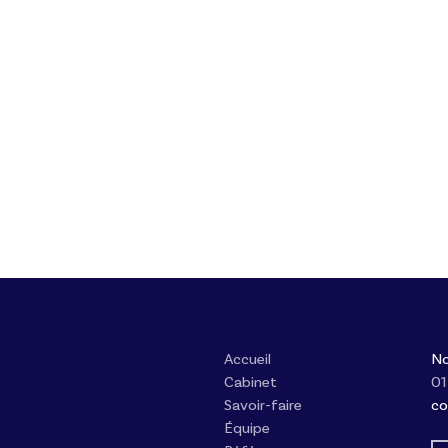
Accueil
No
Cabinet
01
Savoir-faire
co
Équipe