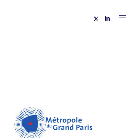
x-
linkedin
Menu
twitter